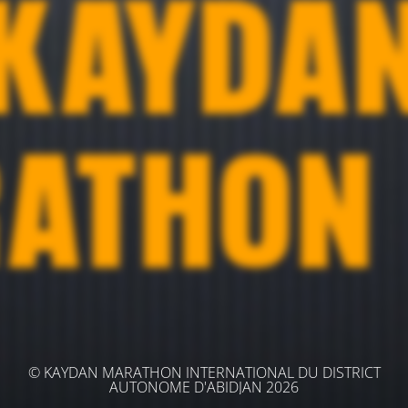
© KAYDAN MARATHON INTERNATIONAL DU DISTRICT
AUTONOME D'ABIDJAN 2026