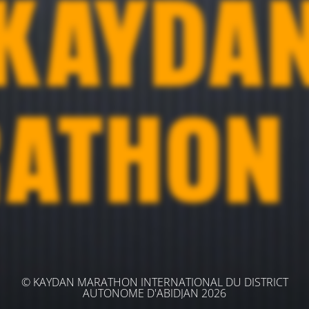
© KAYDAN MARATHON INTERNATIONAL DU DISTRICT
AUTONOME D'ABIDJAN 2026