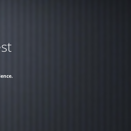
st
ience.