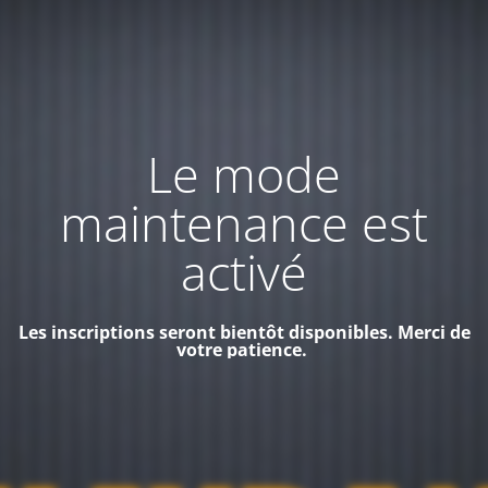
Le mode
maintenance est
activé
Les inscriptions seront bientôt disponibles. Merci de
votre patience.