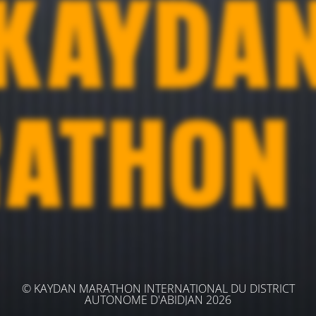
© KAYDAN MARATHON INTERNATIONAL DU DISTRICT
AUTONOME D'ABIDJAN 2026