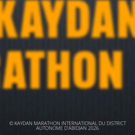
© KAYDAN MARATHON INTERNATIONAL DU DISTRICT
AUTONOME D'ABIDJAN 2026