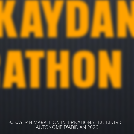
© KAYDAN MARATHON INTERNATIONAL DU DISTRICT
AUTONOME D'ABIDJAN 2026