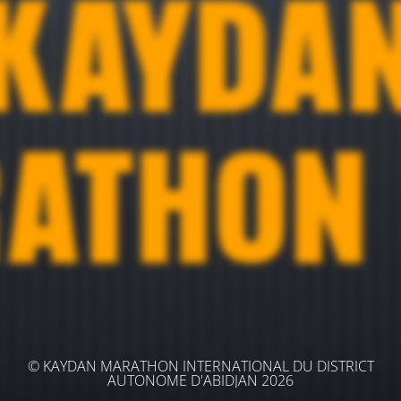
© KAYDAN MARATHON INTERNATIONAL DU DISTRICT
AUTONOME D'ABIDJAN 2026