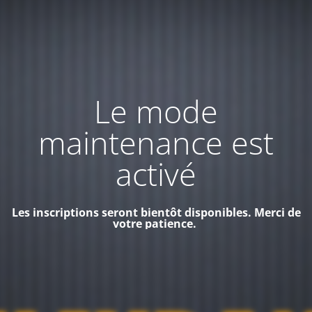
Le mode
maintenance est
activé
Les inscriptions seront bientôt disponibles. Merci de
votre patience.