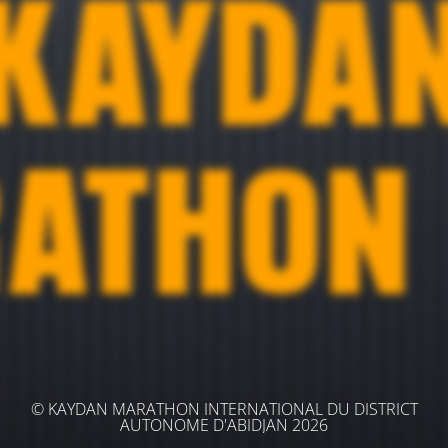
© KAYDAN MARATHON INTERNATIONAL DU DISTRICT
AUTONOME D'ABIDJAN 2026