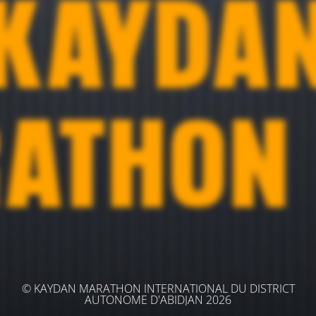
© KAYDAN MARATHON INTERNATIONAL DU DISTRICT
AUTONOME D'ABIDJAN 2026