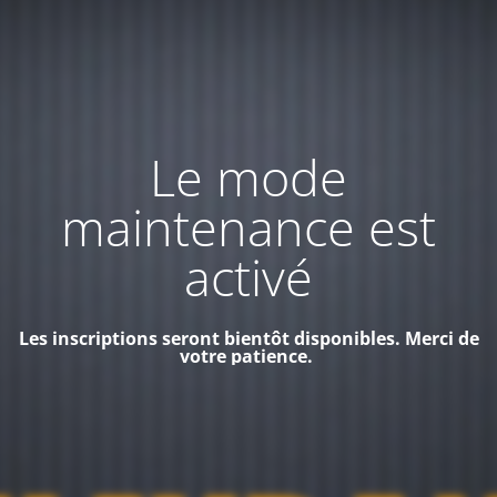
Le mode
maintenance est
activé
Les inscriptions seront bientôt disponibles. Merci de
votre patience.